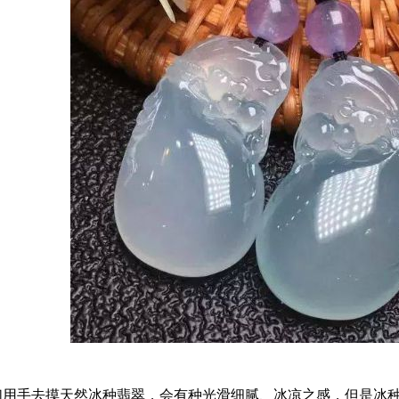
手去摸天然冰种翡翠，会有种光滑细腻、冰凉之感，但是冰种