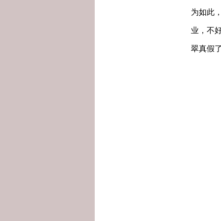
为如此
业，不
翠真假