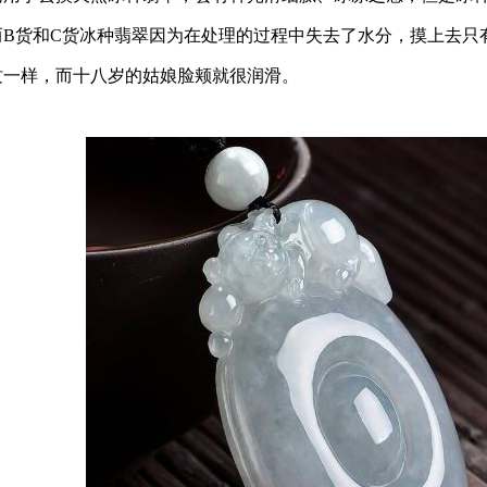
而B货和C货冰种翡翠因为在处理的过程中失去了水分，摸上去只
纹一样，而十八岁的姑娘脸颊就很润滑。