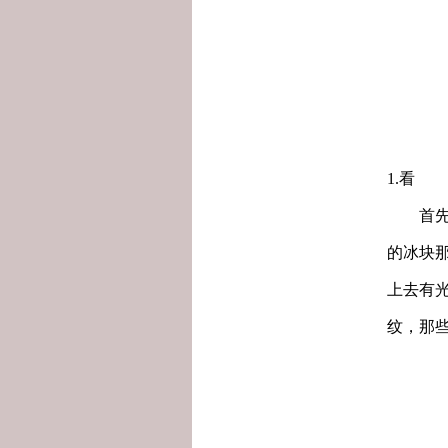
1.看
首先，
的冰块
上去有
纹，那