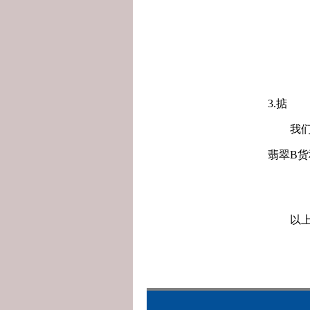
3.掂
我们都
翡翠B
以上便