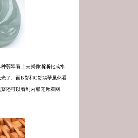
种翡翠看上去就像渐渐化成水
光了。而B货和C货翡翠虽然看
观察还可以看到内部充斥着网